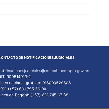
CONTACTO DE NOTIFICACIONES JUDICIALES
notificacionesjudiciales@colombiacompra.gov.co
NIT: 900514913-2
Linea nacional gratuita: 018000520808
PBX: (+57) 601 795 66 00
Lí­nea en Bogotá: (+57) 601 745 67 88