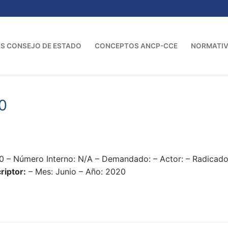
S CONSEJO DE ESTADO
CONCEPTOS ANCP-CCE
NORMATI
0
0 – Número Interno: N/A – Demandado: – Actor: – Radica
riptor:
– Mes: Junio – Año: 2020