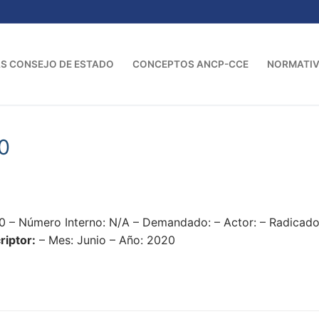
S CONSEJO DE ESTADO
CONCEPTOS ANCP-CCE
NORMATI
0
0 – Número Interno: N/A – Demandado: – Actor: – Radica
riptor:
– Mes: Junio – Año: 2020