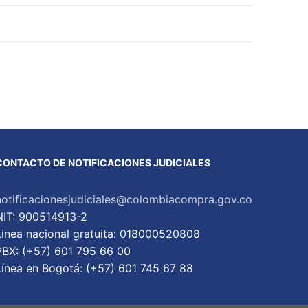
CONTACTO DE NOTIFICACIONES JUDICIALES
notificacionesjudiciales@colombiacompra.gov.co
NIT: 900514913-2
Linea nacional gratuita: 018000520808
PBX: (+57) 601 795 66 00
Lí­nea en Bogotá: (+57) 601 745 67 88