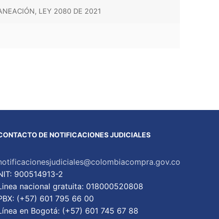
ANEACIÓN, LEY 2080 DE 2021
CONTACTO DE NOTIFICACIONES JUDICIALES
notificacionesjudiciales@colombiacompra.gov.co
NIT: 900514913-2
Linea nacional gratuita: 018000520808
PBX: (+57) 601 795 66 00
Lí­nea en Bogotá: (+57) 601 745 67 88