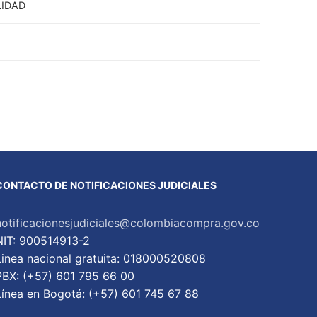
LIDAD
CONTACTO DE NOTIFICACIONES JUDICIALES
notificacionesjudiciales@colombiacompra.gov.co
NIT: 900514913-2
Linea nacional gratuita: 018000520808
PBX: (+57) 601 795 66 00
Lí­nea en Bogotá: (+57) 601 745 67 88