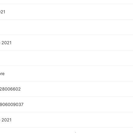
021
e 2021
re
28006602
906009037
e 2021