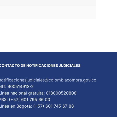
CONTACTO DE NOTIFICACIONES JUDICIALES
notificacionesjudiciales@colombiacompra.gov.co
NIT: 900514913-2
Linea nacional gratuita: 018000520808
PBX: (+57) 601 795 66 00
Lí­nea en Bogotá: (+57) 601 745 67 88