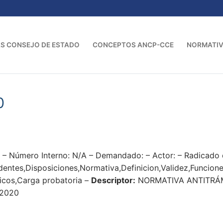
S CONSEJO DE ESTADO
CONCEPTOS ANCP-CCE
NORMATI
0
0 – Número Interno: N/A – Demandado: – Actor: – Radicad
entes,Disposiciones,Normativa,Definicion,Validez,Funcione
ídicos,Carga probatoria –
Descriptor:
NORMATIVA ANTITRÁM
 2020