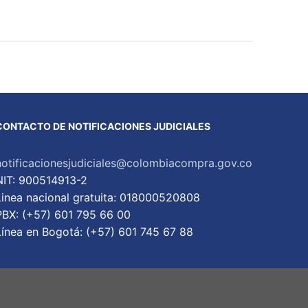
CONTACTO DE NOTIFICACIONES JUDICIALES
notificacionesjudiciales@colombiacompra.gov.co
NIT: 900514913-2
Linea nacional gratuita: 018000520808
PBX: (+57) 601 795 66 00
Lí­nea en Bogotá: (+57) 601 745 67 88