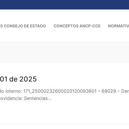
S CONSEJO DE ESTADO
CONCEPTOS ANCP-CCE
NORMATI
01 de 2025
icado interno: 171_25000232600020120093601 – 69029 –
videncia: Sentencias…