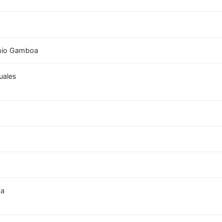
imio Gamboa
uales
ca