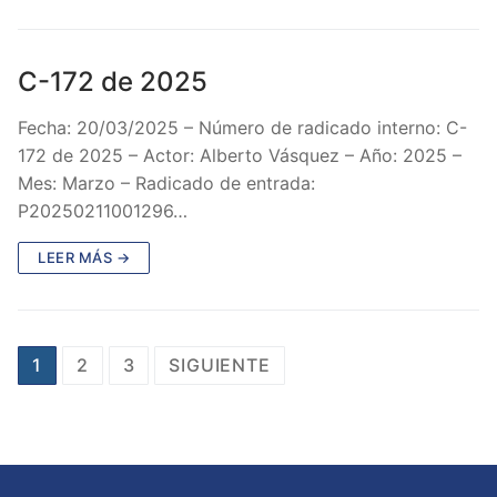
C-172 de 2025
Fecha: 20/03/2025 – Número de radicado interno: C-
172 de 2025 – Actor: Alberto Vásquez – Año: 2025 –
Mes: Marzo – Radicado de entrada:
P20250211001296…
LEER MÁS →
Paginación
1
2
3
SIGUIENTE
de
entradas