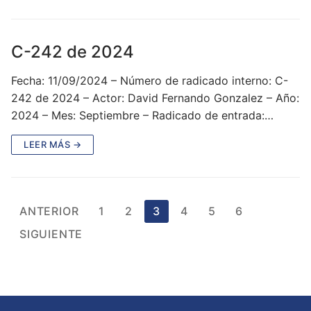
C-242 de 2024
Fecha: 11/09/2024 – Número de radicado interno: C-
242 de 2024 – Actor: David Fernando Gonzalez – Año:
2024 – Mes: Septiembre – Radicado de entrada:…
LEER MÁS →
Paginación
ANTERIOR
1
2
3
4
5
6
de
SIGUIENTE
entradas